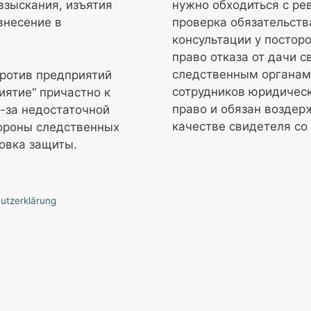
зыскания, изъятия
нужно обходиться с ре
внесение в
проверка обязательств
консультации у постор
право отказа от дачи 
следственным органам,
против предприятий
сотрудников юридическ
иятие“ причастно к
право и обязан воздер
з-за недостаточной
качестве свидетеля со
тороны следственных
новка защиты.
utzerklärung